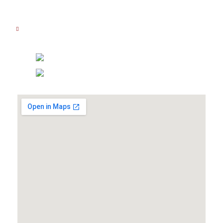
Senin - Jumat : 08.00 AM - 16.00 PM
Sabtu : 08.00 AM - 14.00 PM
Hubungi Kami
(021) 5830 3111
0877 8081 7111